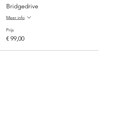
Bridgedrive
Meer info
Prijs
€ 99,00
Deel dit evenement
Tentoonstellingslocatie
Nyenrode Business Universiteit
Dr. Albert Heijngebouw, BG & 1e verd.