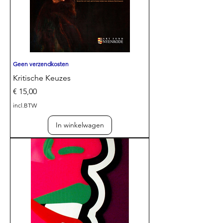
Geen verzendkosten
Kritische Keuzes
Prijs
€ 15,00
incl.BTW
In winkelwagen