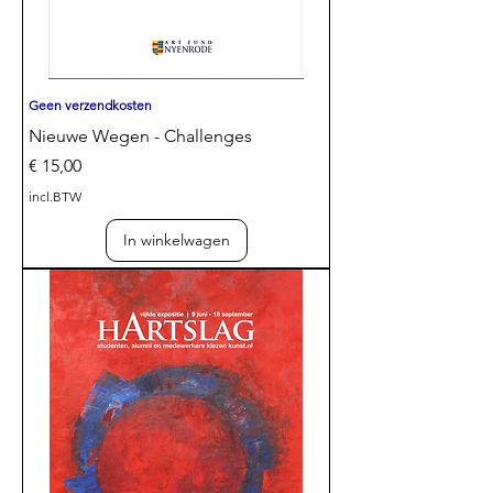
Geen verzendkosten
Nieuwe Wegen - Challenges
Prijs
€ 15,00
incl.BTW
In winkelwagen