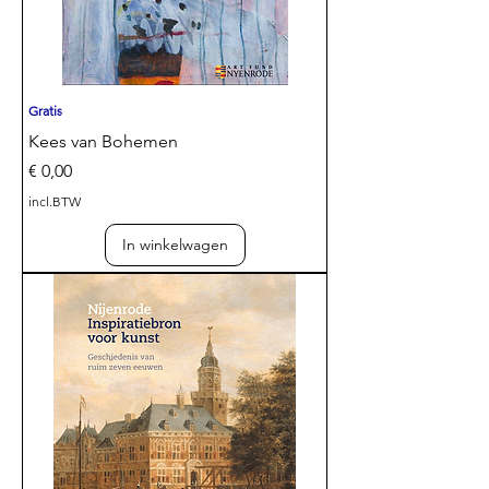
Gratis
Kees van Bohemen
Prijs
€ 0,00
incl.BTW
In winkelwagen