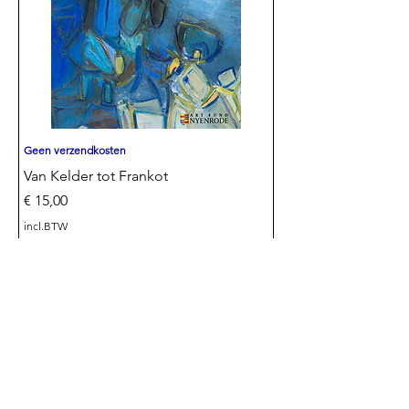
Geen verzendkosten
Van Kelder tot Frankot
Prijs
€ 15,00
incl.BTW
In winkelwagen