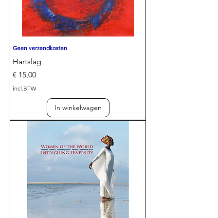
Geen verzendkosten
Hartslag
Prijs
€ 15,00
incl.BTW
In winkelwagen