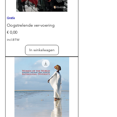
Gratis
Oogstrelende ver-voering
Prijs
€ 0,00
incl.BTW
In winkelwagen