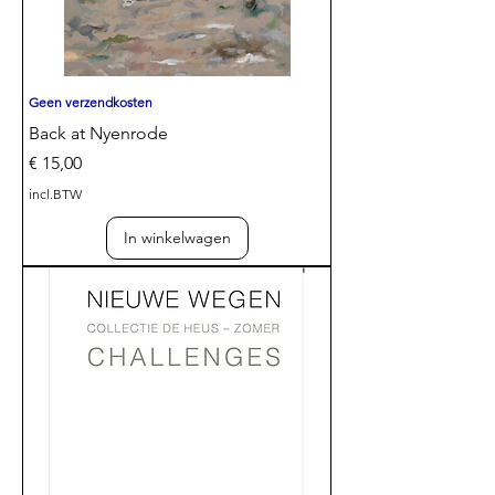
Geen verzendkosten
Back at Nyenrode
Prijs
€ 15,00
incl.BTW
In winkelwagen