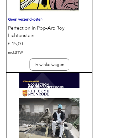
Geen verzendkosten
Perfection in Pop-Art: Roy
Lichtenstein
Prijs
€ 15,00
incl.BTW
In winkelwagen