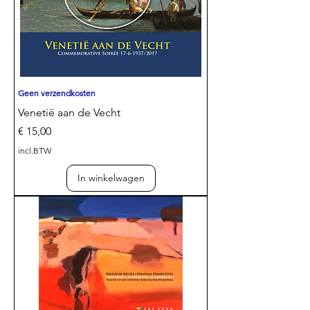
Geen verzendkosten
Venetië aan de Vecht
Prijs
€ 15,00
incl.BTW
In winkelwagen