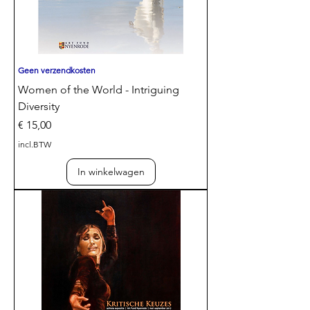
Geen verzendkosten
Women of the World - Intriguing
Diversity
Prijs
€ 15,00
incl.BTW
In winkelwagen