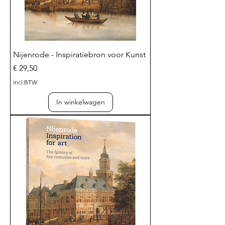
Nijenrode - Inspiratiebron voor Kunst
Prijs
€ 29,50
incl.BTW
In winkelwagen