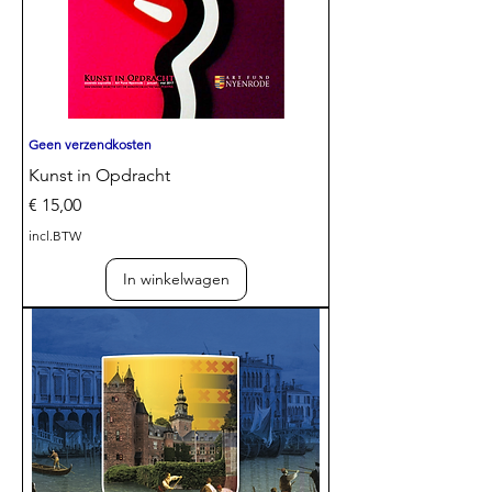
Geen verzendkosten
Kunst in Opdracht
Prijs
€ 15,00
incl.BTW
In winkelwagen