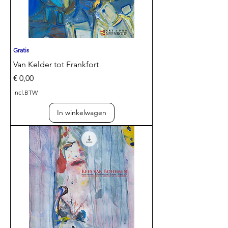
Gratis
Van Kelder tot Frankfort
Prijs
€ 0,00
incl.BTW
In winkelwagen