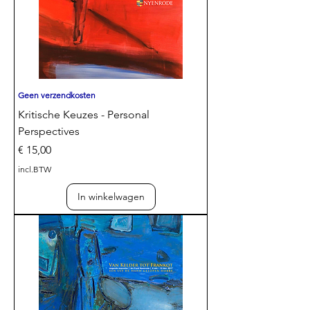
Geen verzendkosten
Kritische Keuzes - Personal
Perspectives
Prijs
€ 15,00
incl.BTW
In winkelwagen