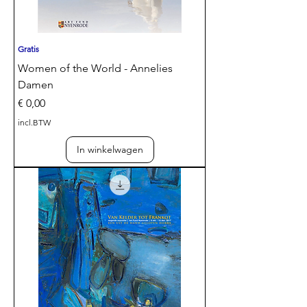
Gratis
Women of the World - Annelies
Damen
Prijs
€ 0,00
incl.BTW
In winkelwagen