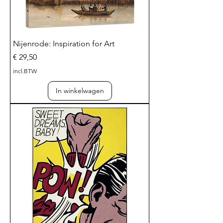
Nijenrode: Inspiration for Art
Prijs
€ 29,50
incl.BTW
In winkelwagen