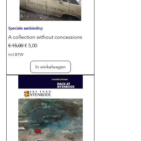
Speciale aanbieding
A collection without concessions
Normale prijs
Verkoopprijs
€ 15,00
€ 5,00
incl.BTW
In winkelwagen