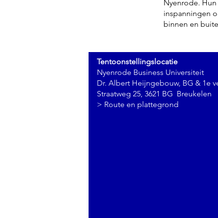
Nyenrode. Hun b
inspanningen om
binnen en buit
Tentoonstellingslocatie
Nyenrode Business Universiteit
Dr. Albert Heijngebouw, BG & 1e v
Straatweg 25, 3621 BG Breukelen
>
Route en plattegrond