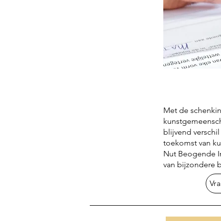
Met de schenkin
kunstgemeenscha
blijvend versch
toekomst van k
Nut Beogende In
van bijzondere 
Vr