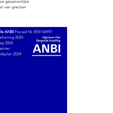
nze gezamenlijke
gen van grenzen
ele ANBI
Fiscaal Nr. 855136947
rekening 2024
lag 2024
laimer
idsplan 2024