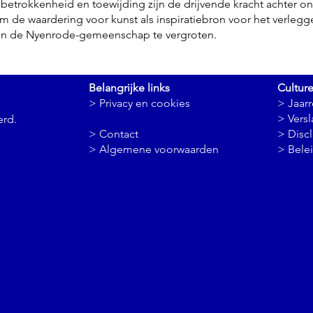
etrokkenheid en toewijding zijn de drijvende kracht achter o
 de waardering voor kunst als inspiratiebron voor het verleg
en de Nyenrode-gemeenschap te vergroten.
Belangrijke links
Cultur
> Privacy en cookies
> Jaar
>
Vers
erd.
> Contact
> Disc
> Algemene voorwaarden
> Bele