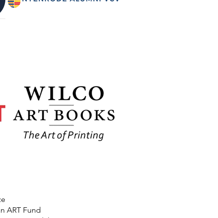
ze
van ART Fund