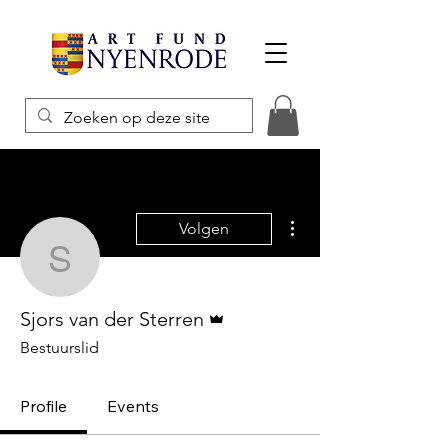
Meer acties
Volgen
Sjors van der Sterren
Beheerder
Sjors van der Sterren
Bestuurslid
Profile
Events