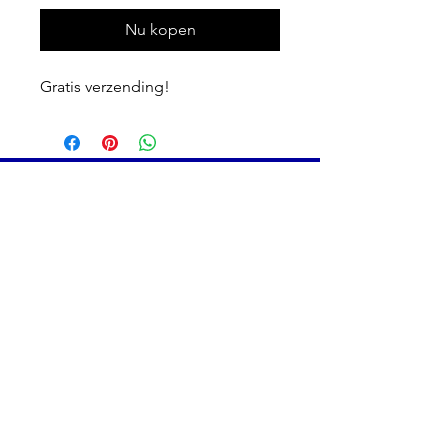
Nu kopen
Gratis verzending!
Tentoonstellingslocatie
Nyenrode Business Universiteit
Dr. Albert Heijngebouw, BG & 1e verd.
Straatweg 25, 3621 BG Breukelen
>
Route en plattegrond
Belangrijke links
> Privacy en cookies
> Contact
> Algemene voorwaarden