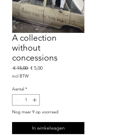
A collection
without
concessions
Normale
Verkoopprijs
 € 15,00 
€ 5,00
prijs
incl.BTW
Aantal
*
Nog maar 9 op voorraad
In winkelwagen