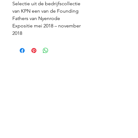
Selectie uit de bedrijfscollectie
van KPN een van de Founding
Fathers van Nyenrode
Expositie mei 2018 – november
2018
Tentoonstellingslocatie
Nyenrode Business Universiteit
Dr. Albert Heijngebouw, BG & 1e verd.
Straatweg 25, 3621 BG Breukelen
>
Route en plattegrond
Belangrijke links
> Privacy en cookies
> Contact
> Algemene voorwaarden