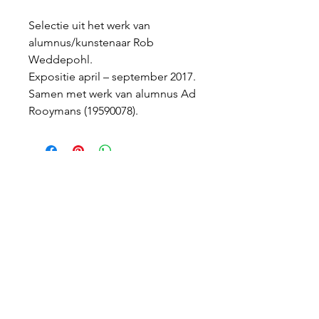
Selectie uit het werk van
alumnus/kunstenaar Rob
Weddepohl.
Expositie april – september 2017.
Samen met werk van alumnus Ad
Rooymans (19590078).
Tentoonstellingslocatie
Nyenrode Business Universiteit
Dr. Albert Heijngebouw, BG & 1e verd.
Straatweg 25, 3621 BG Breukelen
>
Route en plattegrond
Belangrijke links
> Privacy en cookies