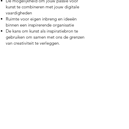
De mogelijkheid om jouw passie voor
kunst te combineren met jouw digitale
vaardigheden
Ruimte voor eigen inbreng en ideeën
binnen een inspirerende organisatie
De kans om kunst als inspiratiebron te
gebruiken om samen met ons de grenzen
van creativiteit te verleggen.
Interesse?
Stuur je motivering en cv naar
Tom Roos,
secretaris AFN
Word bestuurslid en zet je met ons in voor
Kunst op Nijenrode!
​⚙︎​ ⚙︎
​ ⚙︎
Tentoonstellingslocatie
Nyenrode Business Universiteit
Dr. Albert Heijngebouw, BG & 1e verd.