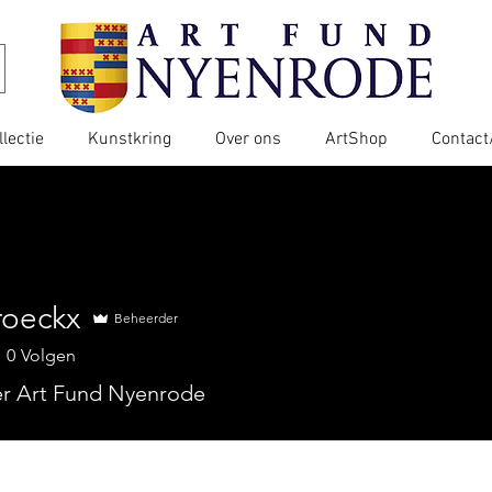
llectie
Kunstkring
Over ons
ArtShop
Contact
roeckx
Beheerder
0
Volgen
er Art Fund Nyenrode