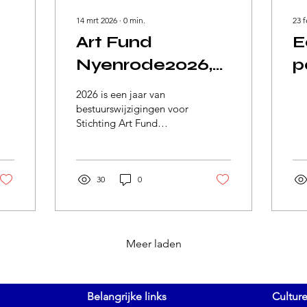
14 mrt 2026
∙
0
min.
23 
Art Fund
E
Nyenrode2026,
p
Starters and
2026 is een jaar van
Leavers
bestuurswijzigingen voor
Stichting Art Fund
rd
Nyenrode. Het afscheid
van oude
bestuursleden/vrienden
en de start van nieuwe
30
0
bestuursleden/vrienden
werd op 5 maart 2026
waardig gevierd met een
ontvangst en diner.
Meer laden
Belangrijke links
Cultur