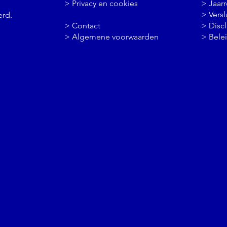
> Privacy en cookies
> Jaar
>
Vers
erd.
> Contact
> Disc
> Algemene voorwaarden
> Bele