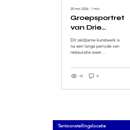
20 mei 2026
∙
1
min.
Groepsportret
van Drie
Kinderen, J.
Dit zeldzame kunstwerk is
Weenix jr. (1641-
na een lange periode van
restauratie weer
1719) geschilde
teruggeplaatst in de
in1707
schouwboezem van de
locatie slaapkamer in
kasteel Nyenrode.
10
0
Tentoonstellingslocatie