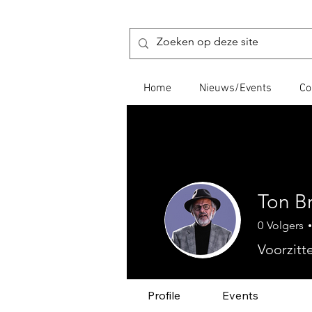
Home
Nieuws/Events
Co
Ton B
0
Volgers
Voorzitt
Profile
Events