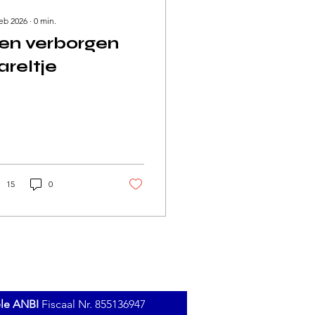
feb 2026
∙
0
min.
en verborgen
areltje
15
0
ele ANBI
Fiscaal Nr. 855136947