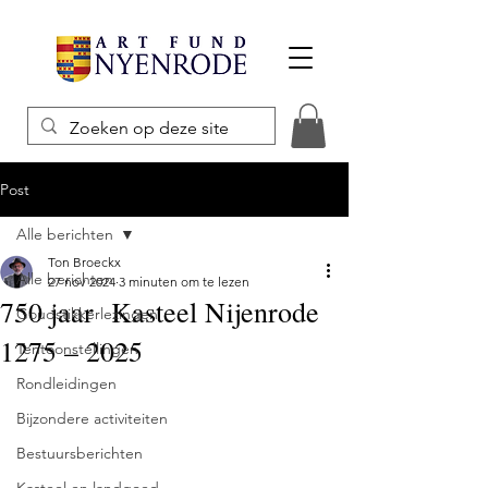
Post
Alle berichten
Ton Broeckx
Alle berichten
27 nov 2024
3 minuten om te lezen
750 jaar Kasteel Nijenrode
Goudstikkerlezingen
1275 – 2025
Tentoonstellingen
Rondleidingen
Bijzondere activiteiten
Bestuursberichten
Kasteel en landgoed