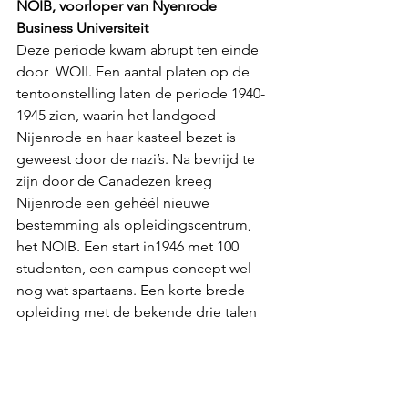
NOIB, voorloper van Nyenrode 
Business Universiteit
Deze periode kwam abrupt ten einde 
door  WOII. Een aantal platen op de 
tentoonstelling laten de periode 1940-
1945 zien, waarin het landgoed 
Nijenrode en haar kasteel bezet is 
geweest door de nazi’s. Na bevrijd te 
zijn door de Canadezen kreeg 
Nijenrode een gehéél nieuwe 
bestemming als opleidingscentrum, 
het NOIB. Een start in1946 met 100 
studenten, een campus concept wel 
nog wat spartaans. Een korte brede 
opleiding met de bekende drie talen 
en sport  om uiteindelijk uit te groeien 
naar de status van Universiteit in 1982. 
En vanaf 2015 onder de huidige naam 
Nyenrode Business Universiteit, de 