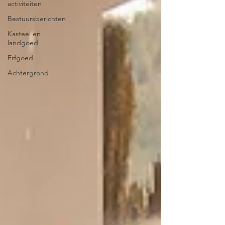
activiteiten
Bestuursberichten
Kasteel en
landgoed
Erfgoed
Achtergrond