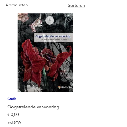
4 producten
Sorteren
Gratis
Oogstrelende ver-voering
Prijs
€ 0,00
incl.BTW