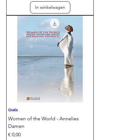
In winkelwagen
Gratis
Women of the World - Annelies
Damen
Prijs
€ 0,00