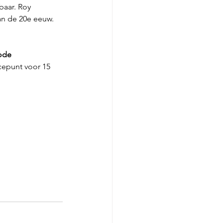
baar. Roy 
an de 20e eeuw. 
rode
cepunt voor 15 