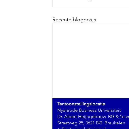
Recente blogposts
Tentoonstellingslocatie
Nyenrode Business Universiteit
Dr. Albert Heijngebouw, BG & 1e v
Straatweg 25, 3621 BG Breukelen