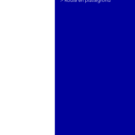
>
Route en plattegrond
4 Juni 2026,
Kunsttentoonstelling
PORTRETTEN Opening op
donderdag 4 juni; 16:00 in het
universiteitsgebouw Albert Heijn
van Universiteit Nyenrode in
Breukelen.