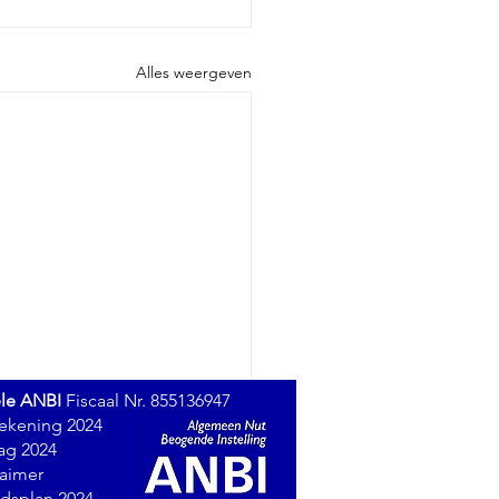
Alles weergeven
ele ANBI
Fiscaal Nr. 855136947
rekening 2024
lag 2024
laimer
idsplan 2024