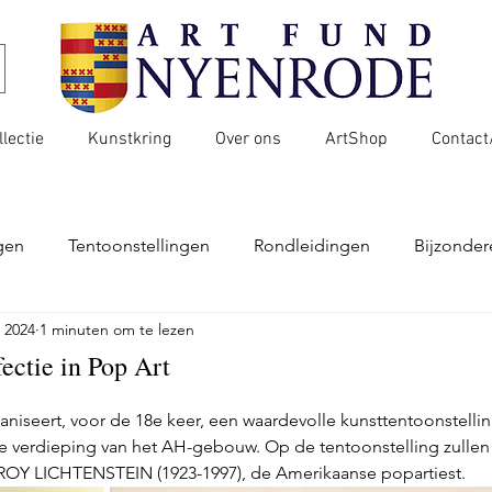
llectie
Kunstkring
Over ons
ArtShop
Contact
gen
Tentoonstellingen
Rondleidingen
Bijzondere
 2024
1 minuten om te lezen
 en landgoed
Erfgoed
Achtergrond
fectie in Pop Art
iseert, voor de 18e keer, een waardevolle kunsttentoonstelling
1e verdieping van het AH-gebouw. Op de tentoonstelling zullen 
n ROY LICHTENSTEIN (1923-1997), de Amerikaanse popartiest. 