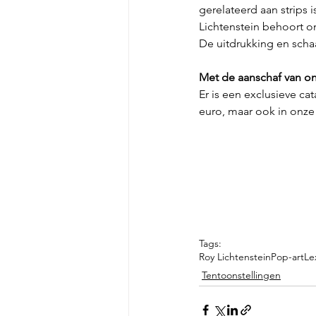
gerelateerd aan strips 
Lichtenstein behoort o
De uitdrukking en schaa
Met de aanschaf van on
Er is een exclusieve ca
euro, maar ook in onze
Tags:
Roy Lichtenstein
Pop-art
Le
Tentoonstellingen