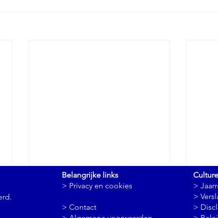
Belangrijke links
Cultur
> Privacy en cookies
> Jaar
>
Vers
erd.
> Contact
> Disc
> Algemene voorwaarden
> Bele