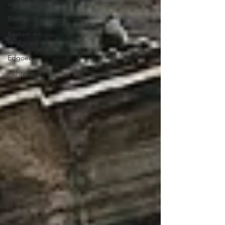
activiteiten
Bestuursberichten
Kasteel en
landgoed
Erfgoed
Achtergrond