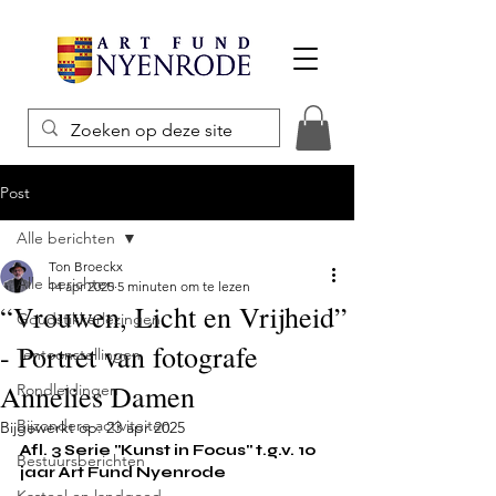
Post
Alle berichten
Ton Broeckx
Alle berichten
14 apr 2025
5 minuten om te lezen
“Vrouwen, Licht en Vrijheid”
Goudstikkerlezingen
- Portret van fotografe
Tentoonstellingen
Annelies Damen
Rondleidingen
Bijzondere activiteiten
Bijgewerkt op:
23 apr 2025
Afl. 3 Serie "Kunst in Focus" t.g.v. 10 
Bestuursberichten
jaar Art Fund Nyenrode
Kasteel en landgoed