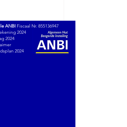
ele ANBI
Fiscaal Nr. 855136947
rekening 2024
lag 2024
laimer
idsplan 2024
oscaanse poort voor een
lands kasteel?