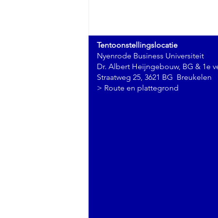
Tentoonstellingslocatie
Nyenrode Business Universiteit
Dr. Albert Heijngebouw, BG & 1e v
Straatweg 25, 3621 BG Breukelen
>
Route en plattegrond
Een verborgen pareltje