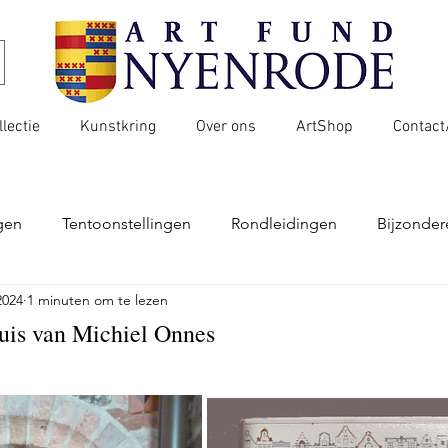
llectie
Kunstkring
Over ons
ArtShop
Contact
gen
Tentoonstellingen
Rondleidingen
Bijzondere
2024
1 minuten om te lezen
 en landgoed
Erfgoed
Achtergrond
uis van Michiel Onnes