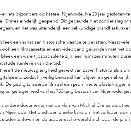
 er iets bijzonders op kasteel Nijenrode. Na 23 jaar gesloten te 
el Onnes eindelijk geopend. Dit gebeurde niet zonder slag of s
egaan, en het was uiteindelijk een vakkundige brandkastkraker 
bleek een schat aan historische waarde te bevatten. Naast vele 
n ook een filmcassette en een videoband gevonden met het op
bleek een ware tijdscapsule te zijn: een ruim zes minuten dure
et studentenleven van die tijd.
 heeft de nieuwsgierigheid gewekt van zowel historici als alum
aliseerd, zodat hij veilig bewaard kan blijven en gemakkelijk t
. De gedigitaliseerde film zal een prominente plaats krijgen i
ing ter gelegenheid van het 750-jarig bestaan van Nijenrode, g
en andere documenten uit de kluis van Michiel Onnes werpt een
van Nijenrode. Het biedt een unieke kans om het verleden opni
t studentenleven en de academische wereld zich door de jare