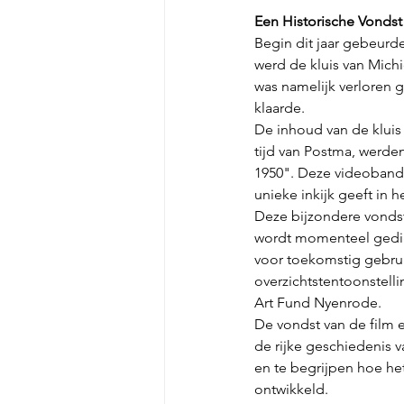
Een Historische Vondst
Begin dit jaar gebeurde
werd de kluis van Michi
was namelijk verloren g
klaarde.
De inhoud van de kluis 
tijd van Postma, werde
1950". Deze videoband 
unieke inkijk geeft in h
Deze bijzondere vondst
wordt momenteel gedigit
voor toekomstig gebruik
overzichtstentoonstell
Art Fund Nyenrode.
De vondst van de film 
de rijke geschiedenis 
en te begrijpen hoe he
ontwikkeld.