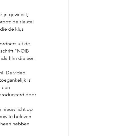
zijn geweest, 
toot: de sleutel 
die de klus 
ordners uit de 
schrift "NOIB 
nde film die een 
ni. De video 
oegankelijk is 
n een 
eproduceerd door 
 nieuw licht op 
euw te beleven 
n heen hebben 