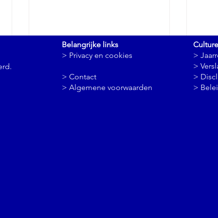
Belangrijke links
Cultur
> Privacy en cookies
> Jaar
>
Vers
erd.
> Contact
> Disc
> Algemene voorwaarden
> Bele
De klokken van Nijenrode
Een T
Neder