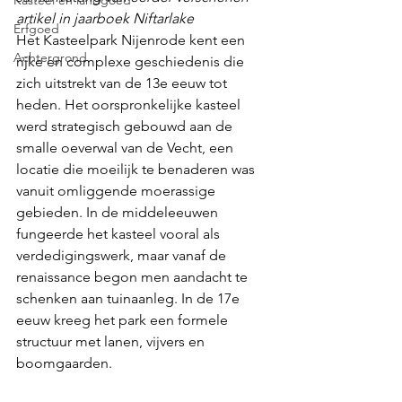
artikel in jaarboek Niftarlake 
Erfgoed
Het Kasteelpark Nijenrode kent een 
Achtergrond
rijke en complexe geschiedenis die 
zich uitstrekt van de 13e eeuw tot 
heden. Het oorspronkelijke kasteel 
werd strategisch gebouwd aan de 
smalle oeverwal van de Vecht, een 
locatie die moeilijk te benaderen was 
vanuit omliggende moerassige 
gebieden. In de middeleeuwen 
fungeerde het kasteel vooral als 
verdedigingswerk, maar vanaf de 
renaissance begon men aandacht te 
schenken aan tuinaanleg. In de 17e 
eeuw kreeg het park een formele 
structuur met lanen, vijvers en 
boomgaarden.