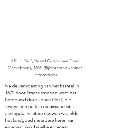
Afb. 1. 
‘
Ver
’
, Hessel Gerrits naar David 
Vinckeboons, 1606. (Rijksprenten-kabinet 
Amsterdam)
Na de verwoesting van het kasteel in 
1672 door Franse troepen werd het 
herbouwd door Johan Ortt I, die 
tevens een park in renaissancestijl 
aanlegde. In latere eeuwen wisselde 
het landgoed meerdere keren van 
eigenaar, waarbij elke eigenaar 